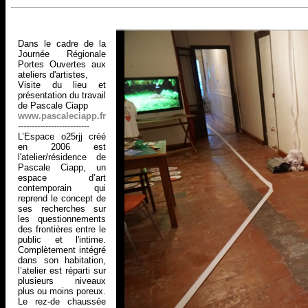
Dans le cadre de la
Journée Régionale
Portes Ouvertes aux
ateliers d'artistes,
Visite du lieu et
présentation du travail
de Pascale Ciapp
www.pascaleciapp.fr
--------------------------
L’Espace o25rjj créé
en 2006 est
l'atelier/résidence de
Pascale Ciapp, un
espace d’art
contemporain qui
reprend le concept de
ses recherches sur
les questionnements
des frontières entre le
public et l'intime.
Complètement intégré
dans son habitation,
l’atelier est réparti sur
plusieurs niveaux
plus ou moins poreux.
Le rez-de chaussée