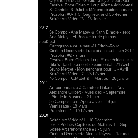
Objet is not dead - Gérald Deloye - sept.>oct.
Festival Entre Chien & Loup #2ème édition-mai
S. Gantelet & Juliette Mézenc-résidence-mars
Prozofoni #3- J.C. Gagnieux and Co -février
Soirée Art Vidéo #3 - 26 Janvier
2012
5e Compo - Ana Matey & Karin Elmore - sept
Ana Matey - El Recolector de plumas-
sept>oct
Cartographie de la peau-M.Fritchi-Roux
Cinéma Découverte François Lejault - juin 2012
Prozofoni #2 - 7 juin
Festival Entre Chien & Loup #1ère édition - mai
Bike's Band - Concert expérimental - 21 Avril
Bruno Mercet - Mon penchant pour ... - Avril
Soirée Art Vidéo #2 - 25 Février
4e Compo - C.Matet & H.Martres - 28 janvier
2011
Art performance à Carrefour Balaruc - Nov.
Alexandre Gilibert - Vues d'Ici - Septembre
Fête de la Musique - 21 juin
3e Composition - Apéro à voir - 19 juin
Vernissage - 18 Mars
Prozofoni #1 - 19 Février
2010
Soirée Art Vidéo n°1 - 10 Décembre
Les 7 Péchés Capiteux de Mathias T. - Sept
Soirée Art Performance #1 - 5 juin
Cinéma Découverte Martial Raysse - 1er mai