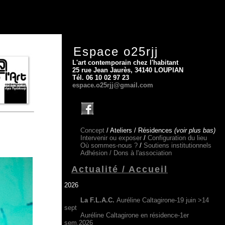
Espace o25rjj
L'art contemporain chez l'habitant
25 rue Jean Jaurès, 34140 LOUPIAN
Tél. 06 10 02 97 23
espace.o25rjj@gmail.com
Concept
/ Ateliers / Résidences
(voir plus bas)
Intervenir ou exposer
/
Configuration du lieu
Où sommes-nous ?
/
Soutiens institutionnels
Adhésion /
Dons à l'association
Actualité / Accueil
2026
La F.L.A.C.
Auréline Caltagirone-19 juin >14
sept
Auréline Caltagirone en résidence-1er
sem.2026