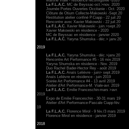
Martine Viale - résidence reconfigurée -2020
La F.L.A.C.
MC de Beyssac-oct.>nov. 2020
Journée Portes Ouvertes Occitanie - Oct. 2020
Clôture de Otium Collecte-Makowski -Sept.20
Restitution atelier confiné P.Ciapp - 22 juil.20
Rencontre avec Xavier Makowski - 22 juil.20
La F.L.A.C.
Xavier Makowski - juin.>sept.20
Xavier Makowski en résidence - 2020
MC de Beyssac en résidence - janvier 2020
La F.L.A.C.
Yaryna Shumska - déc.> janv.20
2019
La F.L.A.C.
Yaryna Shumska - déc.>janv.20
Rencontre Art Performance #5 - 16 nov.2019
Yaryna Shumska en résidence - Nov. 2019
Duo Rachel Bader-Hector Rey - août 2019
La F.L.A.C.
Anaïs Lelièvre - juin> sept.2019
Anaïs Lelièvre en résidence - juin 2019
Soirée Art Performance #4 - 13 avril 2019
Atelier d'Art Performance-M. Viale-avr. 2019
La F.L.A.C.
Emilie Franceschin-mars >avr.
2019
Expo de
Emilie Franceschin - 30-31 mars 19
Atelier d'Art Performance-Pascale Ciapp-fév.
19
La F.L.A.C.
Florence Mirol - 9 fév./3 mars 2019
Florence Mirol en résidence - janvier 2019
2018