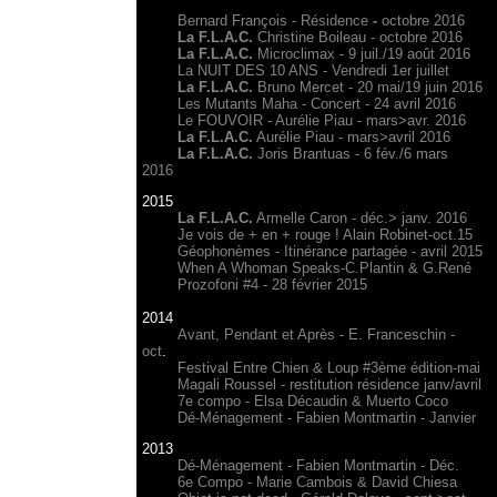
Bernard François - Résidence
-
octobre 2016
La F.L.A.C.
Christine Boileau - octobre 2016
La F.L.A.C.
Microclimax - 9 juil./19 août 2016
La NUIT DES 10 ANS - Vendredi 1er juillet
La F.L.A.C.
Bruno Mercet - 20 mai/19 juin 2016
Les Mutants Maha - Concert - 24 avril 2016
Le FOUVOIR - Aurélie Piau - mars>avr. 2016
La F.L.A.C.
Aurélie Piau - mars>avril 2016
La F.L.A.C.
Joris Brantuas - 6 fév./6 mars
2016
2015
La F.L.A.C.
Armelle Caron - déc.> janv. 2016
Je vois de + en + rouge ! Alain Robinet-oct.15
Géophonèmes - Itinérance partagée - avril 2015
When A Whoman Speaks-C.Plantin & G.René
Prozofoni #4 - 28 février 2015
2014
Avant, Pendant et Après - E. Franceschin -
oct
.
Festival Entre Chien & Loup #3ème édition-mai
Magali Roussel - restitution résidence janv/avril
7e compo - Elsa Décaudin & Muerto Coco
Dé-Ménagement - Fabien Montmartin - Janvier
2013
Dé-Ménagement - Fabien Montmartin - Déc.
6e Compo
- Marie Cambois & David Chiesa