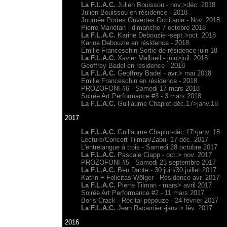
La F.L.A.C.
Julien Bouissou - nov.>déc. 2018
Julien Bouissou en résidence - 2018
Journée Portes Ouvertes Occitanie - Nov. 2018
Pierre Mariétan - dimanche 7 octobre 2018
La F.L.A.C.
Karine Debouzie -sept.>oct. 2018
Karine Debouzie en résidence - 2018
Emilie Franceschin Sortie de résidence-juin 18
La F.L.A.C.
Xavier Malbreil - juin>juil. 2018
Geoffrey Badel en résidence - 2018
La F.L.A.C.
Geoffrey Badel - avr.> mai 2018
Emilie Franceschin en résidence - 2018
PROZOFONI #6 - Samedi 17 mars 2018
Soirée Art Performance #3 - 3 mars 2018
La F.L.A.C.
Guillaume Chaplot-déc.17>janv.18
2017
La F.L.A.C.
Guillaume Chaplot-déc.17>janv. 18
Lecture/Concert Tilman/Zabu- 17 déc. 2017
L'entrelangue à trois - Samedi 28 octobre 2017
La F.L.A.C.
Pascale Ciapp - oct.> nov. 2017
PROZOFONI #5 - Samedi 23 septembre 2017
La F.L.A.C.
Ben Dante - 30 juin/30 juillet 2017
Katrin + Felicitas Wölger - Résidence avr. 2017
La F.L.A.C.
Pierre Tilman - mars> avril 2017
Soirée Art Performance #2 - 11 mars 2017
Boris Crack - Récital pépouze - 24 février 2017
La F.L.A.C.
Jean Racamier -janv.> fév. 2017
2016