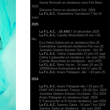
Xavier Bismuth en résidence-Janv.Fév.Mars
2026
Séverine Péron en résidence-Fév. 2026
La F.L.A.C.
Gwendoline Samidoust-7 fév>8
mars
2025
La F.L.A.C. - 10 ANS !
14 décembre 2025
La F.L.A.C.
Camille Bloomfield-14 nov.>20
déc.
Eva Debra Debreceni en résidence-Nov.25
Gwendoline Samidoust,résidence-Fév-nov.25
Journées Ateliers Artistes Occitanie - Oct.25
La F.L.A.C.
Céline Cadaureille-13 juin>15 sept.
Céline Cadaureille en résidence -1er sem.2025
Camille Bloomfield en résidence - avril 2025
La F.L.A.C.
Rémi Voche - 14 mars-15 avr.25
1000062ème Anniversaire de l'art-17 janv.25
La F.L.A.C.
Anaïs Pélaquier- déc. >19 janv.25
2024
La F.L.A.C.
Anaïs Pélaquier-déc.>19 janv.25
FNAF #10 Intinérant, France - 24>26 Oct. 2024
Journées Ateliers Artistes Occitanie - Oct.2024
Anaïs Pélaquier en résidence-Sept. 2024
E.Franceschin et R.Voche résidence -juin 2024
La F.L.A.C.
Sammy Zarka - 14 juin-7 oct.2024
Sammy Zarka en résidence - 1er sem.2024