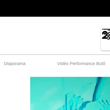
Diaporama
Vidéo Performance Butô