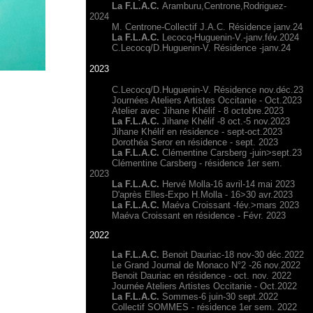
La F.L.A.C.
Aramburu,Centrone,Rodriguez-
2024
M. Centrone-Collectif J.A.C. Résidence janv.24
La F.L.A.C.
Lecocq-Huguenin-V.-janv.fév.2024
C.Lecocq/D.Huguenin-V. Résidence -janv.24
2023
C.Lecocq/D.Huguenin-V. Résidence nov.déc.23
Journées Ateliers Artistes Occitanie - Oct.2023
Atelier avec Jihane Khélif - 8 octobre.2023
La F.L.A.C.
Jihane Khélif -8 oct.-5 nov.2023
Jihane Khélif en résidence - sept-oct.2023
Dorothéa Seror en résidence - sept. 2023
La F.L.A.C.
Clémentine Carsberg -juin>sept.23
Clémentine Carsberg - résidence 1er sem.
2023
La F.L.A.C.
Hervé Molla-16 avril-14 mai 2023
D'après Elles-Expo H.Molla - 16>30 avr.2023
La F.L.A.C.
Maéva Croissant -fév.>mars 2023
Maéva Croissant en résidence - Févr. 2023
2022
La F.L.A.C.
Benoit Dauriac-18 nov-30 déc.2022
Le Grand Journal de Monaco N°2 -26 nov.2022
Benoit Dauriac en résidence - oct. nov. 2022
Journée Ateliers Artistes Occitanie - Oct.2022
La F.L.A.C.
Sommes-6 juin-30 sept.2022
Collectif SOMMES - résidence 1er sem. 2022