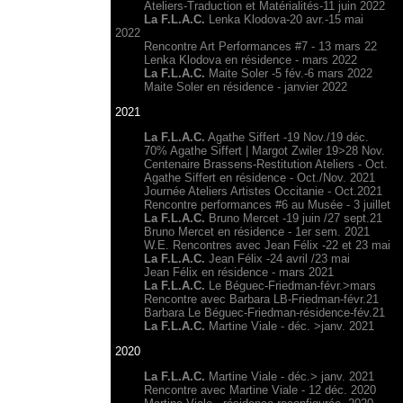
Ateliers-Traduction et Matérialités-11 juin 2022
La F.L.A.C.
Lenka Klodova-20 avr.-15 mai
2022
Rencontre Art Performances #7 - 13 mars 22
Lenka Klodova en résidence - mars 2022
La F.L.A.C.
Maite Soler -5 fév.-6 mars 2022
Maite Soler en résidence - janvier 2022
2021
La F.L.A.C.
Agathe Siffert -19 Nov./19 déc.
70% Agathe Siffert | Margot Zwiler 19>28 Nov.
Centenaire Brassens-Restitution Ateliers - Oct.
Agathe Siffert en résidence - Oct./Nov. 2021
Journée Ateliers Artistes Occitanie - Oct.2021
Rencontre performances #6 au Musée - 3 juillet
La F.L.A.C.
Bruno Mercet -19 juin /27 sept.21
Bruno Mercet en résidence - 1er sem. 2021
W.E. Rencontres avec Jean Félix -22 et 23 mai
La F.L.A.C.
Jean Félix -24 avril /23 mai
Jean Félix en résidence - mars 2021
La F.L.A.C.
Le Béguec-Friedman-févr.>mars
Rencontre avec Barbara LB-Friedman-févr.21
Barbara Le Béguec-Friedman-résidence-fév.21
La F.L.A.C.
Martine Viale - déc. >janv. 2021
2020
La F.L.A.C.
Martine Viale - déc.> janv. 2021
Rencontre avec Martine Viale - 12 déc. 2020