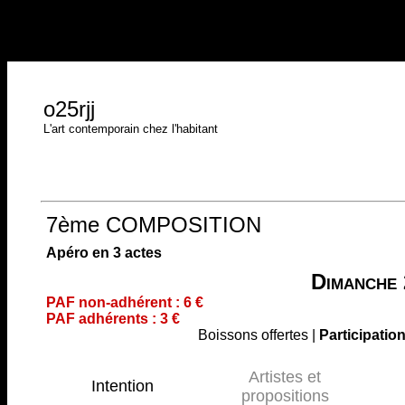
o25rjj
L'art contemporain chez l'habitant
7ème COMPOSITION
Apéro en 3 actes
Dimanch
PAF non-adhérent : 6 €
PAF adhérents : 3 €
Boissons offertes |
Participatio
Artistes et
Intention
propositions