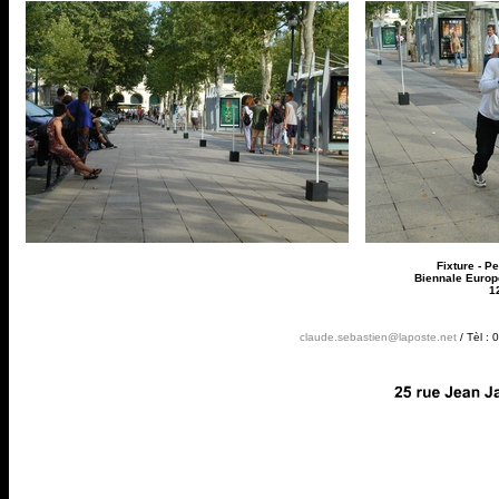
Fixture - P
Biennale Europ
12
claude.sebastien@laposte.net
/ Tèl : 