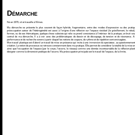
Démarche
Né en 1979, vit et travaille à Nîmes.
Ma démarche se présente le plus souvent de façon hybride, fragmentaire, entre des modes d'expression ou des pratiques
préoccupation autour de l'hétérogénéité est aussi à l'origine d'une réflexion sur l'espace résiduel (le grésillement, le rebut)
formes, ou de ses thématiques, quelque chose subsiste qui relie ou prend consistance à l'intérieur de la pratique, un bruit so
central de ma démarche. Il a à voir avec des problématiques de dessin et de découpage, de tension et de résonance. A 
performance et de recherche sonore à partir duquel les notions de coupure, de rythme et de répétition sont envisagées.
Mon travail plastique est d'abord un travail de mise en présence qui incite à une immersion du spectateur, au questionnement
création. La notion de processus se retrouve constamment dans ma pratique. Elle permet de considérer la totalité de la mise 
ainsi que l'occupation de l'espace (par le corps, l'œuvre, le réseau) comme une donnée incontournable de la réflexion plasti
désigner comme la dimension poétique de l'œuvre. Ma préoccupation principale est le travail de l'espace, de la limite.